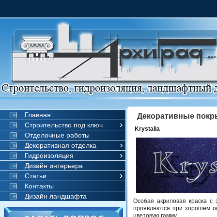
Главная
Декоративные покр
Строительство под ключ
Krystalia
Отделочные работы
Декоративная отделка
Гидроизоляция
Дизайн интерьера
Статьи
Контакты
Дизайн ландшафта
Особая акриловая краска с 
проявляются при хорошем ос
цветовую гамму.